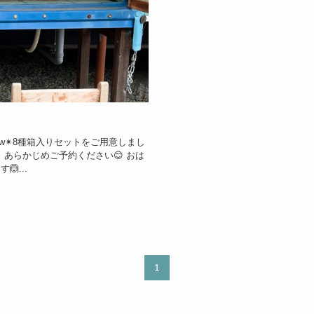
ew✴︎8種箱入りセットをご用意しまし
、あらかじめご予約ください😊 おは
‍...
1